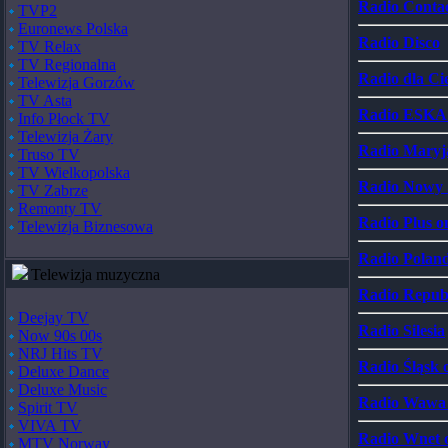
Radio Contact
TVP2
Euronews Polska
Radio Disco
TV Relax
TV Regionalna
Radio dla Ci
Telewizja Gorzów
TV Asta
Radio ESKA 
Info Płock TV
Telewizja Żary
Radio Maryj
Truso TV
TV Wielkopolska
Radio Nowy Ś
TV Zabrze
Remonty TV
Radio Plus o
Telewizja Biznesowa
Radio Poland
Telewizja muzyczna
Radio Repub
Deejay TV
Radio Silesia
Now 90s 00s
NRJ Hits TV
Radio Śląsk 
Deluxe Dance
Deluxe Music
Radio Wawa 
Spirit TV
VIVA TV
Radio Wnet o
MTV Norway