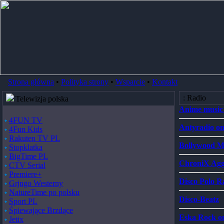
Strona główna
•
Polityka strony
•
Wsparcie
•
Kontakt
: Radio
Telewizja polska
Anime music 
4FUN TV
Antyradio on
4Fun Kids
Rakuten TV PL
Bollywood Mu
Stopklatka
BigTime PL
ChroniX Aggr
CTV Serial
Premiere+
Disco Polo R
Grjngo Westerny
NatureTime po polsku
Disco-Beatz
Sport PL
Śpiewające Brzdące
Eska Rock on
Jetix