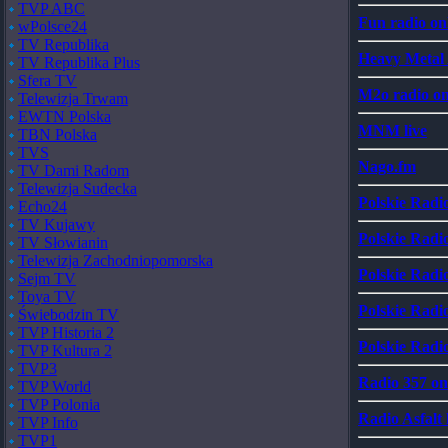
TVP ABC
Fun radio on
wPolsce24
TV Republika
Heavy Metal 
TV Republika Plus
Sfera TV
M2o radio on
Telewizja Trwam
EWTN Polska
MNM live
TBN Polska
TVS
Nago.fm
TV Dami Radom
Telewizja Sudecka
Polskie Rad
Echo24
TV Kujawy
Polskie Radi
TV Słowianin
Telewizja Zachodniopomorska
Polskie Radi
Sejm TV
Toya TV
Polskie Radi
Świebodzin TV
TVP Historia 2
Polskie Radi
TVP Kultura 2
TVP3
Radio 357 on
TVP World
TVP Polonia
Radio Asfalt 
TVP Info
TVP1