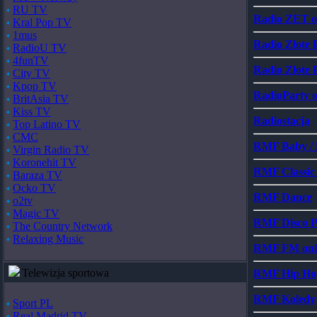
RU TV
Radio ZET o
Kral Pop TV
1mus
Radio Złote 
RadioU TV
4funTV
Radio Złote 
City TV
Kpop TV
RadioParty o
BritAsia TV
Kiss TV
Radiostacja
Top Latino TV
CMC
RMF Baby / 
Virgin Radio TV
Koronehit TV
RMF Classic 
Baraza TV
Ocko TV
RMF Dance
o2tv
Magic TV
RMF Disco P
The Country Network
Relaxing Music
RMF FM onl
Telewizja sportowa
RMF Hip Ho
RMF Kolędy
Sport PL
Real Madrid TV