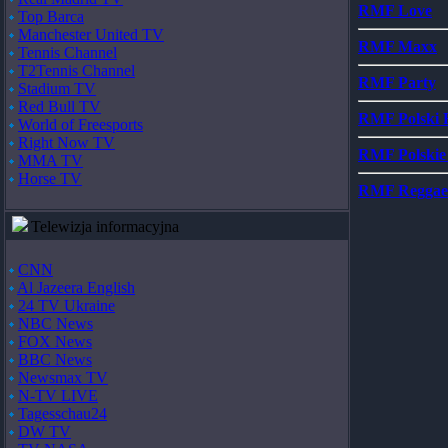
RMF Love
Top Barca
Manchester United TV
RMF Maxx
Tennis Channel
T2Tennis Channel
RMF Party
Stadium TV
Red Bull TV
RMF Polski 
World of Freesports
Right Now TV
RMF Polskie
MMA TV
Horse TV
RMF Reggae
Telewizja informacyjna
CNN
Al Jazeera English
24 TV Ukraine
NBC News
FOX News
BBC News
Newsmax TV
N-TV LIVE
Tagesschau24
DW TV