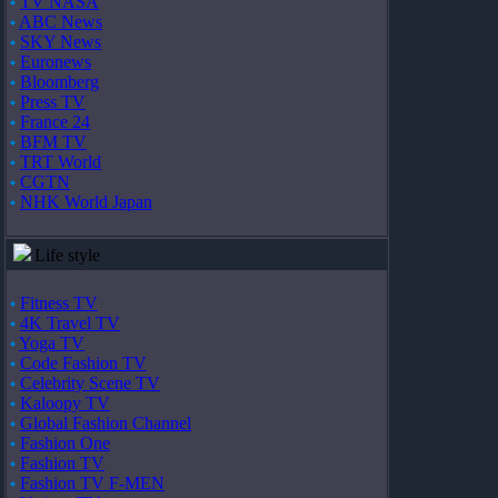
TV NASA
ABC News
SKY News
Euronews
Bloomberg
Press TV
France 24
BFM TV
TRT World
CGTN
NHK World Japan
Life style
Fitness TV
4K Travel TV
Yoga TV
Code Fashion TV
Celebrity Scene TV
Kaloopy TV
Global Fashion Channel
Fashion One
Fashion TV
Fashion TV F-MEN