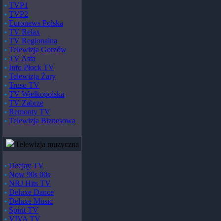
TVP1
TVP2
Euronews Polska
TV Relax
TV Regionalna
Telewizja Gorzów
TV Asta
Info Płock TV
Telewizja Żary
Truso TV
TV Wielkopolska
TV Zabrze
Remonty TV
Telewizja Biznesowa
Telewizja muzyczna
Deejay TV
Now 90s 00s
NRJ Hits TV
Deluxe Dance
Deluxe Music
Spirit TV
VIVA TV