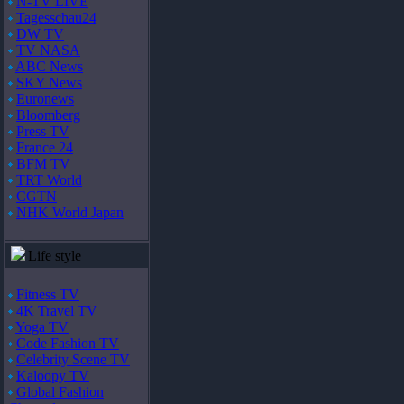
N-TV LIVE
Tagesschau24
DW TV
TV NASA
ABC News
SKY News
Euronews
Bloomberg
Press TV
France 24
BFM TV
TRT World
CGTN
NHK World Japan
Life style
Fitness TV
4K Travel TV
Yoga TV
Code Fashion TV
Celebrity Scene TV
Kaloopy TV
Global Fashion