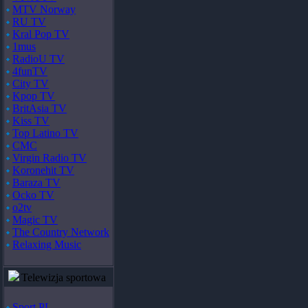
MTV Norway
RU TV
Kral Pop TV
1mus
RadioU TV
4funTV
City TV
Kpop TV
BritAsia TV
Kiss TV
Top Latino TV
CMC
Virgin Radio TV
Koronehit TV
Baraza TV
Ocko TV
o2tv
Magic TV
The Country Network
Relaxing Music
Telewizja sportowa
Sport PL