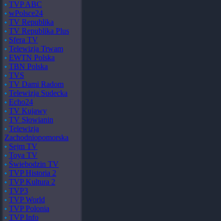
TVP ABC
wPolsce24
TV Republika
TV Republika Plus
Sfera TV
Telewizja Trwam
EWTN Polska
TBN Polska
TVS
TV Dami Radom
Telewizja Sudecka
Echo24
TV Kujawy
TV Słowianin
Telewizja
Zachodniopomorska
Sejm TV
Toya TV
Świebodzin TV
TVP Historia 2
TVP Kultura 2
TVP3
TVP World
TVP Polonia
TVP Info