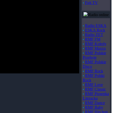
Fuji TV
Radio online
Radio ESKA
ESKA Rock
Radio ZET
RMF FM
RMF Kolędy
RMF Maxxx
RMF Polskie
Przeboje
RMF Polskie
Disco
RMF Rock
RMF Polski
Rock
RMF Love
RMF Classic
RMF Piosenka
Literacka
RMF Dance
RMF Baby
RMF Hip hop