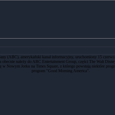
ny (ABC), amerykański kanał informacyjny, uruchomiony 15 czerwca 1
ja obecnie należy do ABC Entertainment Group, części The Walt Dis
e się w Nowym Jorku na Times Square, z którego powstają niektóre 
program "Good Morning America".