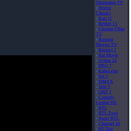
Disgusting TV
Horror
Classics
Kan 11
Reshet 13
Ukraine Films
TV
Russian
Movies TV
Rustavi 2
Rai Movie
Action 24
PRO 7
Kabel eins
Sat 1
DMAX
Tele 5
ORF 1
Comedy
Central DE
RTL
RTL Zwei
Super RTL
Channel 44
RT Doc