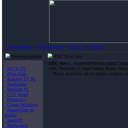
Strona główna
•
Polityka strony
•
Wsparcie
•
Kontakt
Telewizja polska
ABC News live
ABC News
- American Broadcasting Compa
ABC Network i Citadel Media Radio. Stac
4FUN TV
News, podobnie jak jej studia, znajduj
4Fun Kids
Rakuten TV PL
Stopklatka
BigTime PL
CTV Serial
Premiere+
Grjngo Westerny
NatureTime po
polsku
Sport PL
Śpiewające