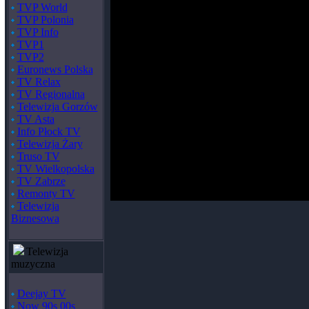
TVP World
TVP Polonia
TVP Info
TVP1
TVP2
Euronews Polska
TV Relax
TV Regionalna
Telewizja Gorzów
TV Asta
Info Płock TV
Telewizja Żary
Truso TV
TV Wielkopolska
TV Zabrze
Remonty TV
Telewizja
Biznesowa
Telewizja
muzyczna
Deejay TV
Now 90s 00s