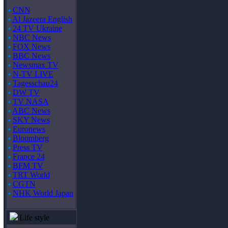
CNN
Al Jazeera English
24 TV Ukraine
NBC News
FOX News
BBC News
Newsmax TV
N-TV LIVE
Tagesschau24
DW TV
TV NASA
ABC News
SKY News
Euronews
Bloomberg
Press TV
France 24
BFM TV
TRT World
CGTN
NHK World Japan
Life style