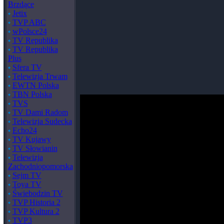
Brzdące
Jetix
TVP ABC
wPolsce24
TV Republika
TV Republika
Plus
Sfera TV
Telewizja Trwam
EWTN Polska
TBN Polska
TVS
TV Dami Radom
Telewizja Sudecka
Echo24
TV Kujawy
TV Słowianin
Telewizja
Zachodniopomorska
Sejm TV
Toya TV
Świebodzin TV
TVP Historia 2
TVP Kultura 2
TVP3