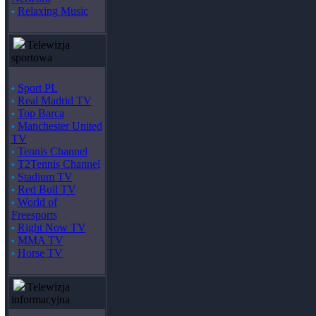
Relaxing Music
Telewizja
sportowa
Sport PL
Real Madrid TV
Top Barca
Manchester United
TV
Tennis Channel
T2Tennis Channel
Stadium TV
Red Bull TV
World of
Freesports
Right Now TV
MMA TV
Horse TV
Telewizja
informacyjna