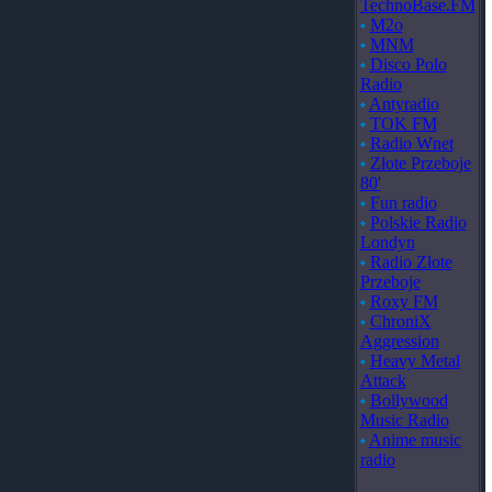
TechnoBase.FM
M2o
MNM
Disco Polo
Radio
Antyradio
TOK FM
Radio Wnet
Złote Przeboje
80'
Fun radio
Polskie Radio
Londyn
Radio Złote
Przeboje
Roxy FM
ChroniX
Aggression
Heavy Metal
Attack
Bollywood
Music Radio
Anime music
radio