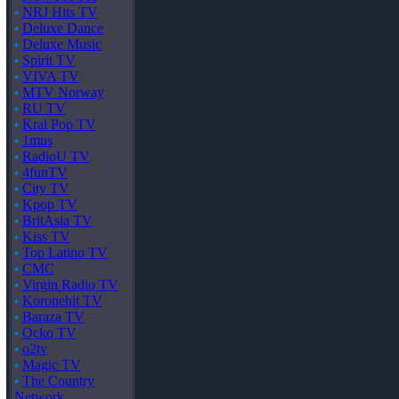
NRJ Hits TV
Deluxe Dance
Deluxe Music
Spirit TV
VIVA TV
MTV Norway
RU TV
Kral Pop TV
1mus
RadioU TV
4funTV
City TV
Kpop TV
BritAsia TV
Kiss TV
Top Latino TV
CMC
Virgin Radio TV
Koronehit TV
Baraza TV
Ocko TV
o2tv
Magic TV
The Country
Network