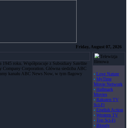
Friday, August 07, 2026
Telewizja
filmowa
945 roku. Współpracuje z Subsidiary Satellite
ney Company Corporation. Główna siedziba ABC
programy kanału ABC News Now, w tym flagowy
Love Nature
MyTime
Movie Network
Hallmark
Movies
Rakuten TV
Sci-Fi
English Action
Western TV
Top Sci-Fi
Bloody