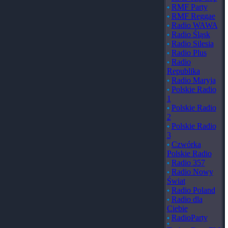
RMF Party
RMF Reggae
Radio WAWA
Radio Śląsk
Radio Silesia
Radio Plus
Radio
Republika
Radio Maryja
Polskie Radio
1
Polskie Radio
2
Polskie Radio
3
Czwórka
Polskie Radio
Radio 357
Radio Nowy
Świat
Radio Poland
Radio dla
Ciebie
RadioParty