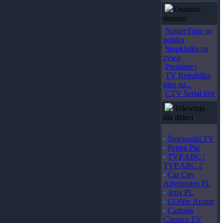
Ostatnio
dodano
NatureTime po
polsku
Stopklatka na
żywo
Premiere+
TV Republika
plus na...
CTV Serial live
Telewizja
dla dzieci
Śpiewanki TV
Peppa Pig
TVP ABC /
TVP ABC 2
Car City
Adventures PL
Jetix PL
CONtv Anime
Cartoon
Classics TV