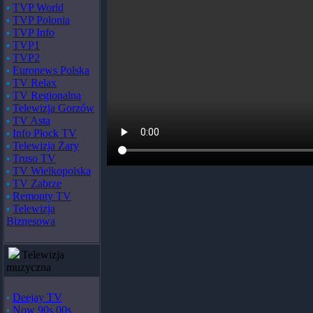
TVP World
TVP Polonia
TVP Info
TVP1
TVP2
Euronews Polska
TV Relax
TV Regionalna
Telewizja Gorzów
TV Asta
Info Płock TV
Telewizja Żary
Truso TV
TV Wielkopolska
TV Zabrze
Remonty TV
Telewizja
Biznesowa
Telewizja
muzyczna
Deejay TV
Now 90s 00s