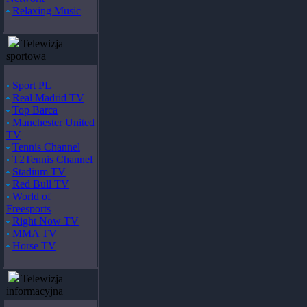
Relaxing Music
Telewizja
sportowa
Sport PL
Real Madrid TV
Top Barca
Manchester United
TV
Tennis Channel
T2Tennis Channel
Stadium TV
Red Bull TV
World of
Freesports
Right Now TV
MMA TV
Horse TV
Telewizja
informacyjna