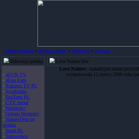
Strona główna
•
Polityka strony
•
Wsparcie
•
Kontakt
Telewizja polska
Love Nature live
Love Nature
- kanadyjski kanał przyrod
wystartowała 12 marca 2006 roku jako
4FUN TV
4Fun Kids
Rakuten TV PL
Stopklatka
BigTime PL
CTV Serial
Premiere+
Grjngo Westerny
NatureTime po
polsku
Sport PL
Śpiewające