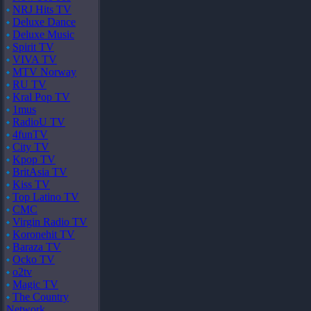
NRJ Hits TV
Deluxe Dance
Deluxe Music
Spirit TV
VIVA TV
MTV Norway
RU TV
Kral Pop TV
1mus
RadioU TV
4funTV
City TV
Kpop TV
BritAsia TV
Kiss TV
Top Latino TV
CMC
Virgin Radio TV
Koronehit TV
Baraza TV
Ocko TV
o2tv
Magic TV
The Country
Network