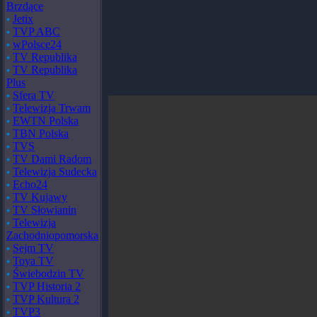
Brzdące
Jetix
TVP ABC
wPolsce24
TV Republika
TV Republika
Plus
Sfera TV
Telewizja Trwam
EWTN Polska
TBN Polska
TVS
TV Dami Radom
Telewizja Sudecka
Echo24
TV Kujawy
TV Słowianin
Telewizja
Zachodniopomorska
Sejm TV
Toya TV
Świebodzin TV
TVP Historia 2
TVP Kultura 2
TVP3