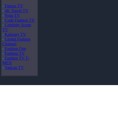
Fitness TV
4K Travel TV
Yoga TV
Code Fashion TV
Celebrity Scene
TV
Kaloopy TV
Global Fashion
Channel
Fashion One
Fashion TV
Fashion TV F-
MEN
Vatican TV