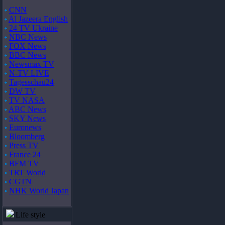
CNN
Al Jazeera English
24 TV Ukraine
NBC News
FOX News
BBC News
Newsmax TV
N-TV LIVE
Tagesschau24
DW TV
TV NASA
ABC News
SKY News
Euronews
Bloomberg
Press TV
France 24
BFM TV
TRT World
CGTN
NHK World Japan
Life style