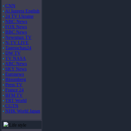
CNN
Al Jazeera English
24 TV Ukraine
NBC News
FOX News
BBC News
Newsmax TV
N-TV LIVE
Tagesschau24
DW TV
TV NASA
ABC News
SKY News
Euronews
Bloomberg
Press TV
France 24
BFM TV
TRT World
CGTN
NHK World Japan
Life style