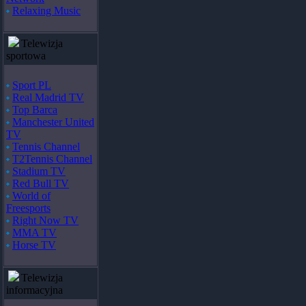
Relaxing Music
Telewizja
sportowa
Sport PL
Real Madrid TV
Top Barca
Manchester United
TV
Tennis Channel
T2Tennis Channel
Stadium TV
Red Bull TV
World of
Freesports
Right Now TV
MMA TV
Horse TV
Telewizja
informacyjna