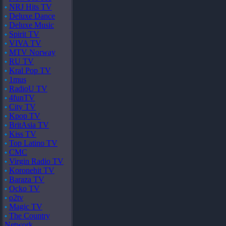
NRJ Hits TV
Deluxe Dance
Deluxe Music
Spirit TV
VIVA TV
MTV Norway
RU TV
Kral Pop TV
1mus
RadioU TV
4funTV
City TV
Kpop TV
BritAsia TV
Kiss TV
Top Latino TV
CMC
Virgin Radio TV
Koronehit TV
Baraza TV
Ocko TV
o2tv
Magic TV
The Country
Network