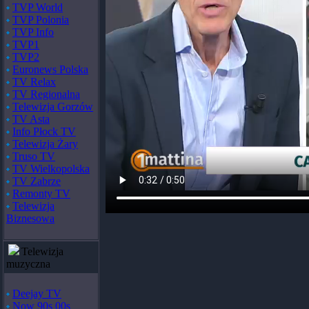
TVP World
TVP Polonia
TVP Info
TVP1
TVP2
Euronews Polska
TV Relax
TV Regionalna
Telewizja Gorzów
TV Asta
Info Płock TV
Telewizja Żary
Truso TV
TV Wielkopolska
TV Zabrze
Remonty TV
Telewizja
Biznesowa
Telewizja
muzyczna
Deejay TV
Now 90s 00s