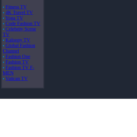
Fitness TV
4K Travel TV
Yoga TV
Code Fashion TV
Celebrity Scene
TV
Kaloopy TV
Global Fashion
Channel
Fashion One
Fashion TV
Fashion TV F-
MEN
Vatican TV