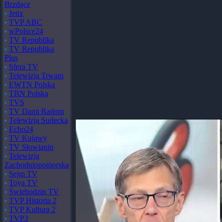
Brzdące
Jetix
TVP ABC
wPolsce24
TV Republika
TV Republika
Plus
Sfera TV
Telewizja Trwam
EWTN Polska
TBN Polska
TVS
TV Dami Radom
Telewizja Sudecka
Echo24
TV Kujawy
TV Słowianin
Telewizja
Zachodniopomorska
Sejm TV
Toya TV
Świebodzin TV
TVP Historia 2
TVP Kultura 2
TVP3