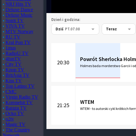
NRJ Hits TV
Deluxe Dance
Deluxe Music
Spirit TV
VIVA TV
MTV Norway
RU TV
Kral Pop TV
1mus
RadioU TV
4funTV
City TV
Kpop TV
BritAsia TV
Kiss TV
Top Latino TV
CMC
Virgin Radio TV
Koronehit TV
Baraza TV
Ocko TV
o2tv
Magic TV
The Country
Network