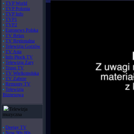
TVP World
TVP Polonia
TVP Info
TVP1
TVP2
Euronews Polska
TV Relax
TV Regionalna
Telewizja Gorzów
TV Asta
Info Płock TV
Telewizja Żary
Truso TV
TV Wielkopolska
TV Zabrze
Remonty TV
Telewizja
Biznesowa
Telewizja
muzyczna
Deejay TV
Now 90s 00s