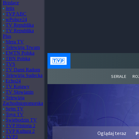
Brzdące
Jetix
TVP ABC
wPolsce24
TV Republika
TV Republika
Plus
Sfera TV
Telewizja Trwam
EWTN Polska
TBN Polska
TVS
TV Dami Radom
Telewizja Sudecka
Echo24
TV Kujawy
TV Słowianin
Telewizja
Zachodniopomorska
Sejm TV
Toya TV
Świebodzin TV
TVP Historia 2
TVP Kultura 2
TVP3