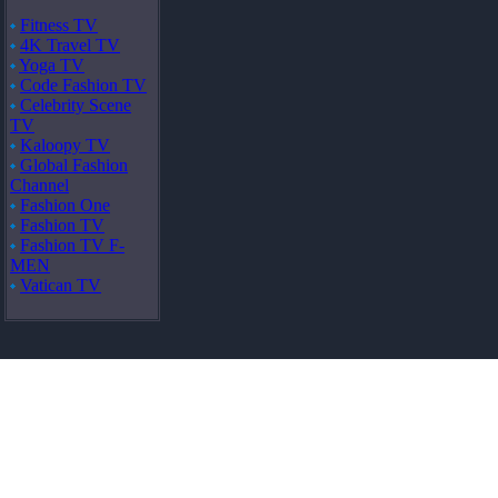
Fitness TV
4K Travel TV
Yoga TV
Code Fashion TV
Celebrity Scene
TV
Kaloopy TV
Global Fashion
Channel
Fashion One
Fashion TV
Fashion TV F-
MEN
Vatican TV