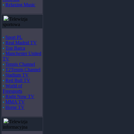
Relaxing Music
Telewizja
sportowa
Sport PL
Real Madrid TV
Top Barca
Manchester United
TV
Tennis Channel
T2Tennis Channel
Stadium TV
Red Bull TV
World of
Freesports
Right Now TV
MMA TV
Horse TV
Telewizja
informacyjna