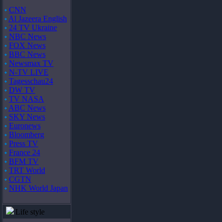
CNN
Al Jazeera English
24 TV Ukraine
NBC News
FOX News
BBC News
Newsmax TV
N-TV LIVE
Tagesschau24
DW TV
TV NASA
ABC News
SKY News
Euronews
Bloomberg
Press TV
France 24
BFM TV
TRT World
CGTN
NHK World Japan
Life style