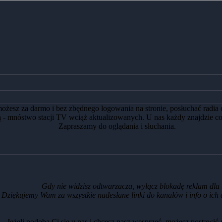
esz za darmo i bez zbędnego logowania na stronie, posłuchać radia o
ą - mnóstwo stacji TV wciąż aktualizowanych. U nas każdy znajdzie co
Zapraszamy do oglądania i słuchania.
Gdy nie widzisz odtwarzacza, wyłącz blokadę reklam dla t
Dziękujemy Wam za wszystkie nadesłane linki do kanałów i info o ich d
Jeżeli podoba Ci się u nas i chcesz nasz wesprzeć, możesz postawić