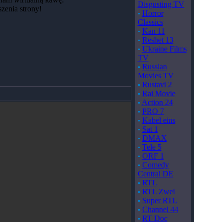
Disgusting TV
szenia strony!
Horror
Classics
Kan 11
Reshet 13
Ukraine Films
TV
Russian
Movies TV
Rustavi 2
Rai Movie
Action 24
PRO 7
Kabel eins
Sat 1
DMAX
Tele 5
ORF 1
Comedy
Central DE
RTL
RTL Zwei
Super RTL
Channel 44
RT Doc