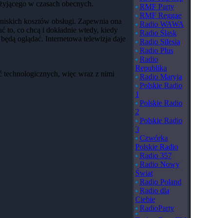
 żyjącego w czasach obecnych.
RMF Party
RMF Reggae
i niskich kosztów obsługi. Zapewnia ona
Radio WAWA
 to, co chcą i dokładnie wtedy, kiedy
Radio Śląsk
ędą oglądać. Internetowa telewizja daje
Radio Silesia
Radio Plus
Radio
Republika
ć technologicznych, więc wraz z nimi
Radio Maryja
Polskie Radio
1
Polskie Radio
2
Polskie Radio
3
Czwórka
Polskie Radio
Radio 357
Radio Nowy
Świat
Radio Poland
Radio dla
Ciebie
RadioParty