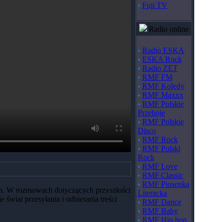
Fuji TV
Radio online
Radio ESKA
ESKA Rock
Radio ZET
RMF FM
RMF Kolędy
RMF Maxxx
RMF Polskie
Przeboje
RMF Polskie
Disco
RMF Rock
RMF Polski
Rock
RMF Love
RMF Classic
RMF Piosenka
ych. W rozmowach dotyczących przyszłości
Literacka
 świat przesyłania i odbierania treści
RMF Dance
RMF Baby
RMF Hip hop