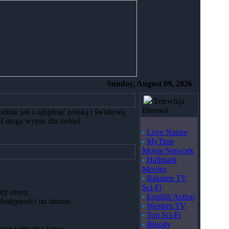
Sunday, August 09, 2026
Telewizja
filmowa
nline jak i oglądnąć polską i światową
ś mega wypas dla siebie!
Love Nature
MyTime
Movie Network
Hallmark
Movies
Rakuten TV
Sci-Fi
ej strony.
English Action
ostępności na stronie.
Western TV
Top Sci-Fi
Bloody
 nam wirtualną kawę.