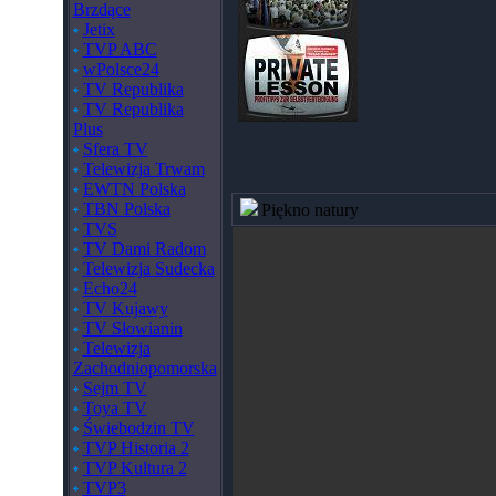
Brzdące
Jetix
TVP ABC
wPolsce24
TV Republika
TV Republika
Plus
Sfera TV
Telewizja Trwam
EWTN Polska
TBN Polska
Piękno natury
TVS
TV Dami Radom
Telewizja Sudecka
Echo24
TV Kujawy
TV Słowianin
Telewizja
Zachodniopomorska
Sejm TV
Toya TV
Świebodzin TV
TVP Historia 2
TVP Kultura 2
TVP3