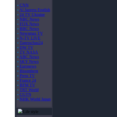
CNN
Al Jazeera English
24 TV Ukraine
NBC News
FOX News
BBC News
Newsmax TV
N-TV LIVE
Tagesschau24
DW TV
TV NASA
ABC News
SKY News
Euronews
Bloomberg
Press TV
France 24
BFM TV
TRT World
CGTN
NHK World Japan
Life style