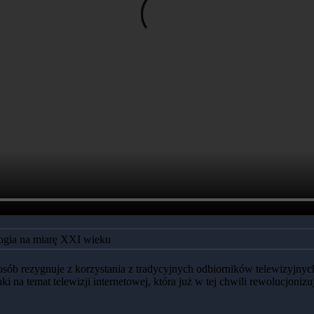
ogia na miarę XXI wieku
j osób rezygnuje z korzystania z tradycyjnych odbiorników telewizyjn
na temat telewizji internetowej, która już w tej chwili rewolucjonizuje