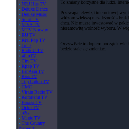
To zmiany korzystne dla ludzi. Inte
NRJ Hits TV
Deluxe Dance
Przewaga telewizji internetowej wyni
Deluxe Music
widzom większą niezależność - brak 
Spirit TV
chcą. Nie muszą inwestować w pakiet
VIVA TV
niesamowitą wolność wyboru. W więk
MTV Norway
RU TV
Kral Pop TV
Oczywiście to dopiero początek wielk
1mus
będzie stale się zmieniać.
RadioU TV
4funTV
City TV
Kpop TV
BritAsia TV
Kiss TV
Top Latino TV
CMC
Virgin Radio TV
Koronehit TV
Baraza TV
Ocko TV
o2tv
Magic TV
The Country
Network