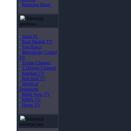
Relaxing Music
Telewizja
sportowa
Sport PL
Real Madrid TV
Top Barca
Manchester United
TV
Tennis Channel
T2Tennis Channel
Stadium TV
Red Bull TV
World of
Freesports
Right Now TV
MMA TV
Horse TV
Telewizja
informacyjna