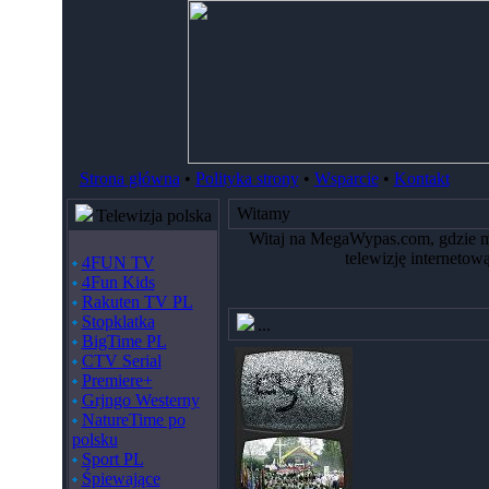
Strona główna
•
Polityka strony
•
Wsparcie
•
Kontakt
Witamy
Telewizja polska
Witaj na MegaWypas.com, gdzie moż
telewizję internetow
4FUN TV
4Fun Kids
Rakuten TV PL
Stopklatka
...
BigTime PL
CTV Serial
Premiere+
Grjngo Westerny
NatureTime po
polsku
Sport PL
Śpiewające