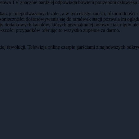
rnetowa TV znacznie bardziej odpowiada bowiem potrzebom człowieka
ka z jej niepodważalnych zalet, a w tym elastyczności, różnorodności 
konieczności dostosowywania się do ramówek stacji pozwala im oglądać
y dodatkowych kanałów, których przynajmniej połowy i tak nigdy nie b
szości przypadków oferując to wszystko zupełnie za darmo.
iej rewolucji. Telewizja online czerpie garściami z najnowszych odkry