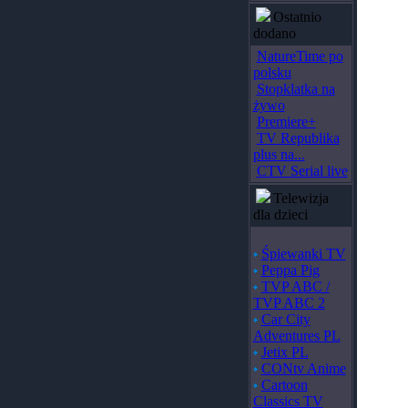
Ostatnio
dodano
NatureTime po
polsku
Stopklatka na
żywo
Premiere+
TV Republika
plus na...
CTV Serial live
Telewizja
dla dzieci
Śpiewanki TV
Peppa Pig
TVP ABC /
TVP ABC 2
Car City
Adventures PL
Jetix PL
CONtv Anime
Cartoon
Classics TV