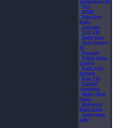
TechnoBase.FM
M2o
MNM
Disco Polo
Radio
Antyradio
TOK FM
Radio Wnet
Złote Przeboje
80'
Fun radio
Polskie Radio
Londyn
Radio Złote
Przeboje
Roxy FM
ChroniX
Aggression
Heavy Metal
Attack
Bollywood
Music Radio
Anime music
radio