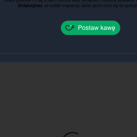
Dziękujemy
za każde wsparcie, które przyczyni się do polep