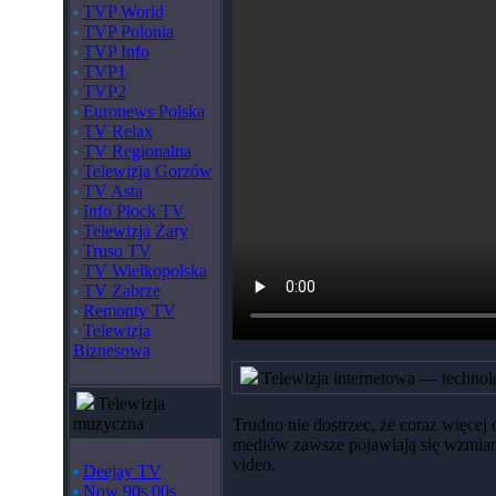
TVP World
TVP Polonia
TVP Info
TVP1
TVP2
Euronews Polska
TV Relax
TV Regionalna
Telewizja Gorzów
TV Asta
Info Płock TV
Telewizja Żary
Truso TV
TV Wielkopolska
TV Zabrze
Remonty TV
Telewizja
Biznesowa
Telewizja internetowa — technol
Telewizja
muzyczna
Trudno nie dostrzec, że coraz więce
mediów zawsze pojawiają się wzmianki 
video.
Deejay TV
Now 90s 00s